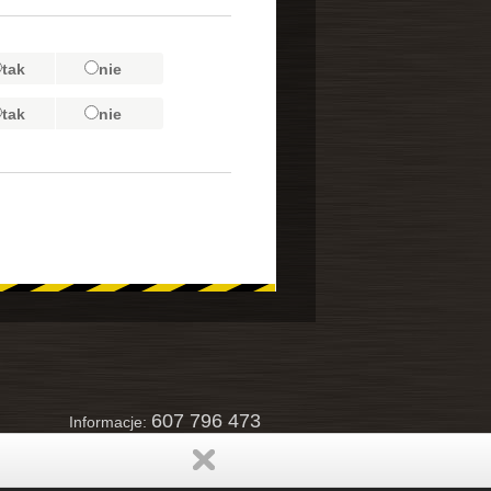
tak
nie
tak
nie
607 796 473
Informacje:
zapraszamy do kontaktu
24h na dobę!