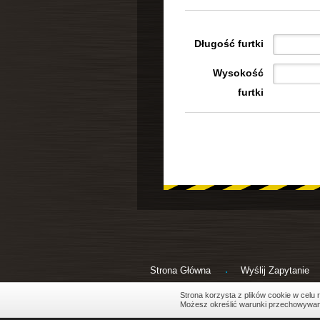
Długość furtki
Wysokość
furtki
Strona Główna
Wyślij Zapytanie
Copyright 2011 "Metallzaune" All Rights Reserve
Strona korzysta z plików cookie w celu r
Możesz określić warunki przechowywania 