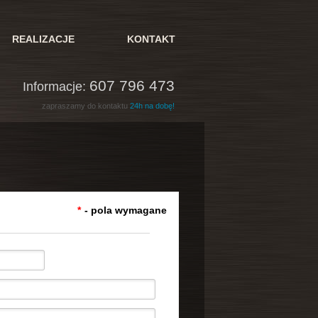
REALIZACJE
KONTAKT
607 796 473
Informacje:
zapraszamy do kontaktu
24h na dobę!
*
- pola wymagane